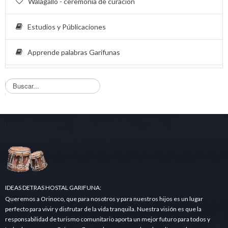
Walagallo - ceremonia de curación
Estudios y Públicaciones
Apprende palabras Garifunas
B
u
s
q
u
e
d
a
.
.
.
IDEAS DETRAS HOSTAL GARIFUNA:
Queremos a Orinoco, que para nosotros y para nuestros hijos es un lugar
perfecto para vivir y disfrutar de la vida tranquila. Nuestra visión es que la
responsabilidad de turismo comunitario aporta un mejor futuro para todos y